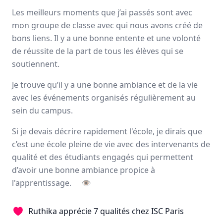
Avis
Ils aiment
Portrait
Les meilleurs moments que j’ai passés sont avec
mon groupe de classe avec qui nous avons créé de
bons liens. Il y a une bonne entente et une volonté
La raison d'être de l'ISC Paris est de "Transmettre à
de réussite de la part de tous les élèves qui se
chacun
le goût de l'engagement
pour contribuer à bâtir
soutiennent.
un
monde heureux
." L'école est la première en France à
avoir développé le principe des
entreprises étudiantes
Je trouve qu’il y a une bonne ambiance et de la vie
qui permettent aux étudiants de
s'engager dans une
avec les événements organisés régulièrement au
association
l'après midi et de suivre les cours le matin en
sein du campus.
première année.
Si je devais décrire rapidement l'école, je dirais que
Paris, Orléans
c’est une école pleine de vie avec des intervenants de
2000 étudiants
qualité et des étudiants engagés qui permettent
d’avoir une bonne ambiance propice à
Avis et témoignages d'étudiants ISC Paris
l'apprentissage.
👁
Ils recommandent ISC Paris
Ruthika apprécie 7 qualités chez ISC Paris