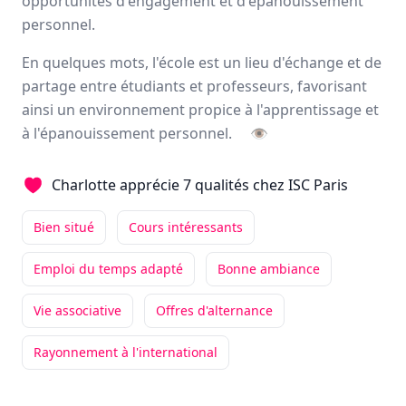
opportunités d'engagement et d'épanouissement
Avis
Ils aiment
Portrait
personnel.
En quelques mots, l'école est un lieu d'échange et de
La raison d'être de l'ISC Paris est de "Transmettre à
partage entre étudiants et professeurs, favorisant
chacun
le goût de l'engagement
pour contribuer à bâtir
ainsi un environnement propice à l'apprentissage et
un
monde heureux
." L'école est la première en France à
à l'épanouissement personnel.
👁
avoir développé le principe des
entreprises étudiantes
qui permettent aux étudiants de
s'engager dans une
association
l'après midi et de suivre les cours le matin en
Charlotte apprécie 7 qualités chez ISC Paris
première année.
Bien situé
Cours intéressants
Paris, Orléans
2000 étudiants
Emploi du temps adapté
Bonne ambiance
Vie associative
Offres d'alternance
Avis et témoignages d'étudiants ISC Paris
Rayonnement à l'international
Ils recommandent ISC Paris